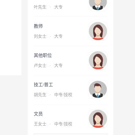
叶先生
·
大专
教师
刘女士
·
大专
其他职位
卢女士
·
大专
技工/普工
胡先生
·
中专/技校
文员
王女士
·
中专/技校