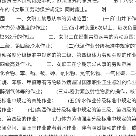
直接责任人员构成犯罪的，依法追究刑事责任。 第十六条 
务院发布的《女职工劳动保护规定》同时废止。 附
、女职工禁忌从事的劳动范围： (一)矿山井下作
体力劳动强度的作业； (三)每小时负重6次以上、每次负
超过25公斤的作业。 二、女职工在经期禁忌从事的劳动范围
三级、第四级冷水作业； (二)低温作业分级标准中规定的
劳动强度分级标准中规定的第三级、第四级体力劳动强度的作
第四级高处作业。 三、女职工在孕期禁忌从事的劳动范围
化合物、苯、镉、铍、砷、氰化物、氮氧化物、一氧化碳、二
乙烷、苯胺、甲醛等有毒物质浓度超过国家职业卫生标准的作
醉剂气体等的作业； (三)非密封源放射性物质的操作，核
级标准中规定的高处作业； (五)冷水作业分级标准中规定
温作业； (七)高温作业分级标准中规定的第三级、第四级
级、第四级的作业； (九)体力劳动强度分级标准中规定的
密闭空间、高压室作业或者潜水作业，伴有强烈振动的作业，