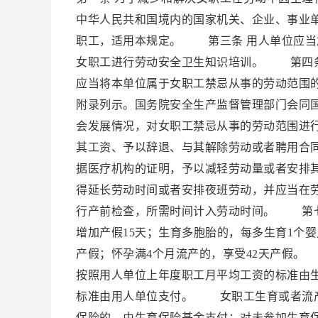
中华人民共和国境内的国家机关、企业、事业
职工，适用本规定。 第三条 用人单位应当
女职工进行劳动安全卫生知识培训。 第四条
应当将本单位属于女职工禁忌从事的劳动范围
附录列示。国务院安全生产监督管理部门会同
会发展情况，对女职工禁忌从事的劳动范围进
其工资、予以辞退、与其解除劳动或者聘用合
据医疗机构的证明，予以减轻劳动量或者安排
得延长劳动时间或者安排夜班劳动，并应当在
行产前检查，所需时间计入劳动时间。 第七条
增加产假15天；生育多胞胎的，每多生育1个
产假；怀孕满4个月流产的，享受42天产假。
按照用人单位上年度职工月平均工资的标准由
标准由用人单位支付。 女职工生育或者流产
保险的，由生育保险基金支付；对未参加生育