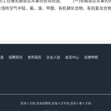
工在哺乳期禁忌从事的劳动范围： (一)孕期禁忌从事的
业场所空气中锰、氟、溴、甲醇、有机磷化合物、有机氯化合
信息
招聘资讯
发布简历
企业入驻
会员中心
法律申明
们
滨海人才网,滨海招聘网,滨海人才市场,滨海人事人才网