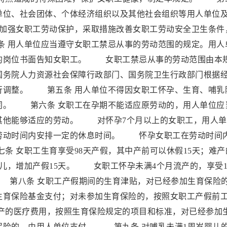
单位、社会团体、个体经济组织以及其他社会组织等用人单位
加强女职工劳动保护，采取措施改善女职工劳动安全卫生条件
 用人单位应当遵守女职工禁忌从事的劳动范围的规定。用人
的岗位书面告知女职工。 女职工禁忌从事的劳动范围由本
国务院人力资源社会保障行政部门、国务院卫生行政部门根据
行调整。 第五条 用人单位不得因女职工怀孕、生育、哺乳
同。 第六条 女职工在孕期不能适应原劳动的，用人单位应
其他能够适应的劳动。 对怀孕7个月以上的女职工，用人单
劳动时间内安排一定的休息时间。 怀孕女职工在劳动时间
 女职工生育享受98天产假，其中产前可以休假15天；难产
婴儿，增加产假15天。 女职工怀孕未满4个月流产的，享受1
 第八条 女职工产假期间的生育津贴，对已经参加生育保险
生育保险基金支付；对未参加生育保险的，按照女职工产假前
的医疗费用，按照生育保险规定的项目和标准，对已经参加
保险的，由用人单位支付。 第九条 对哺乳未满1周岁婴儿