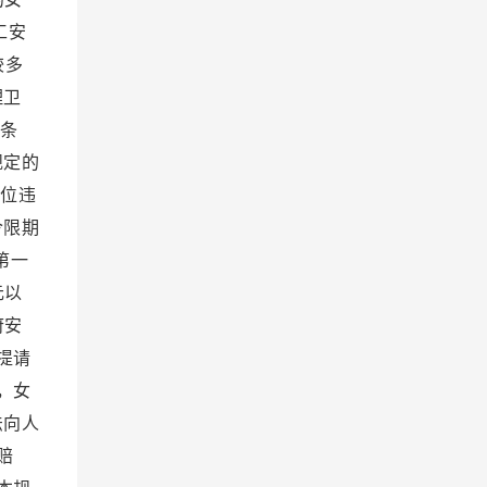
工安
较多
理卫
条
规定的
位违
令限期
第一
元以
府安
提请
，女
法向人
赔