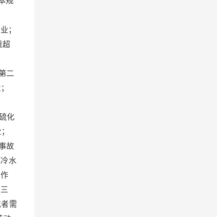
本规
业；
重超
：
第二
业；
：
硫化
业；
事故
的冷水
的作
第三
或者需