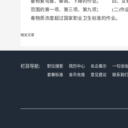
要频繁弯腰、攀高、下蹲的作业。 四、女职
范围的第一项、第三项、第九项； (二)作
毒物质浓度超过国家职业卫生标准的作业。
相关文章
栏目导航:
职位搜索
简历中心
名企展示
一句话
套餐标准
金币充值
意见建议
联系我