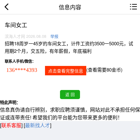
信息内容
车间女工
滨海人才网 2026.08.08
举报
招聘18周岁一45岁的车间女工，计件工资约3500一5000元，试
用期2个月，交五险，有年薪假，年底福利
联系人手机/微信：
(查看需要80金币)
136****4393
点击查看完整信息
特此声明：
信息真伪请自行辨别，求职应聘须谨慎，网站对此不承担任何保
证或连带责任! 希望我们的平台能为您带来更多的便利！
[
联系客服
]
[
最新找人才
]