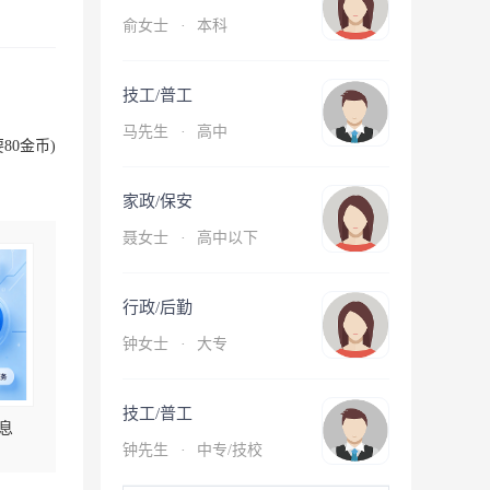
俞女士
·
本科
技工/普工
马先生
·
高中
80金币)
家政/保安
聂女士
·
高中以下
行政/后勤
钟女士
·
大专
技工/普工
息
钟先生
·
中专/技校