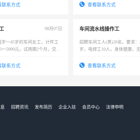
表或者有医学资质的优先，底薪
看联系方式
查看联系方式
交五险。
工
08月07日
车间流水线操作工
周岁一45岁的车间女工，计件工
招聘车间工人(男)20名，要求：2
00一5000元，试用期2个月，交五
岁，电焊工10人，身体健康，
年薪假，年底福利
好。薪资：4500-7000元，标
宿，免费发放劳保用品，两班
看联系方式
查看联系方式
25号准时发放工资，工作时间1
信息
招聘资讯
发布简历
企业入驻
会员中心
法律申明
们