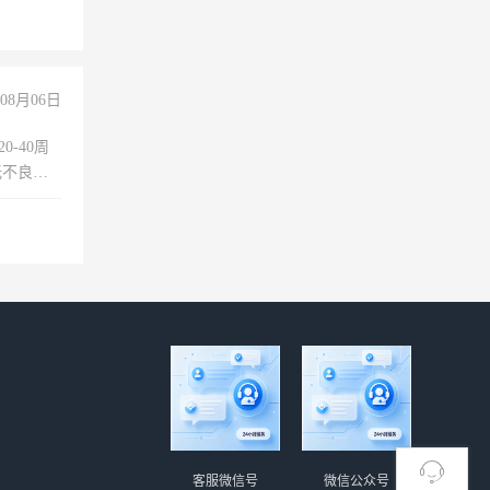
+绩效，
08月06日
0-40周
无不良嗜
准八人间住
倒，每月
0小时
客服微信号
微信公众号