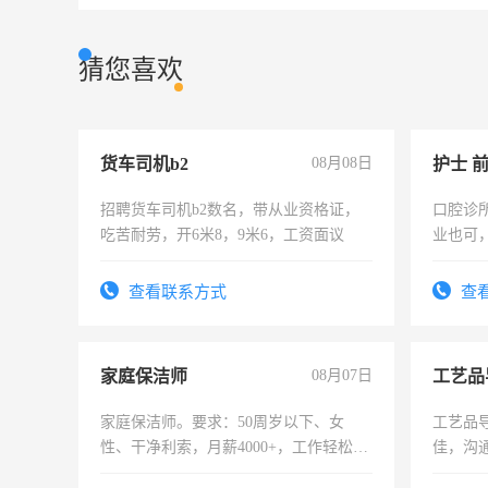
猜您喜欢
货车司机b2
08月08日
护士 
招聘货车司机b2数名，带从业资格证，
口腔诊
吃苦耐劳，开6米8，9米6，工资面议
业也可
强。面
查看联系方式
查
家庭保洁师
08月07日
工艺品
家庭保洁师。要求：50周岁以下、女
工艺品导
性、干净利索，月薪4000+，工作轻松，
佳，沟
时间灵活，不需坐班，适合宝妈、全职
上进心