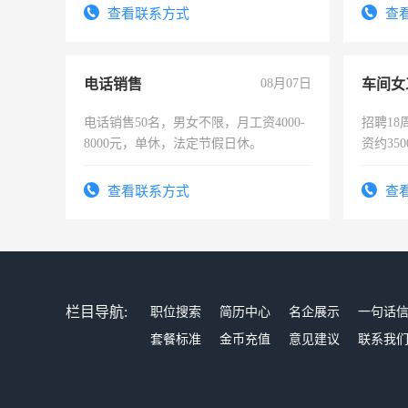
太太等。
查看联系方式
查
电话销售
08月07日
车间女
电话销售50名，男女不限，月工资4000-
招聘18
8000元，单休，法定节假日休。
资约35
险，有
查看联系方式
查
栏目导航:
职位搜索
简历中心
名企展示
一句话
套餐标准
金币充值
意见建议
联系我