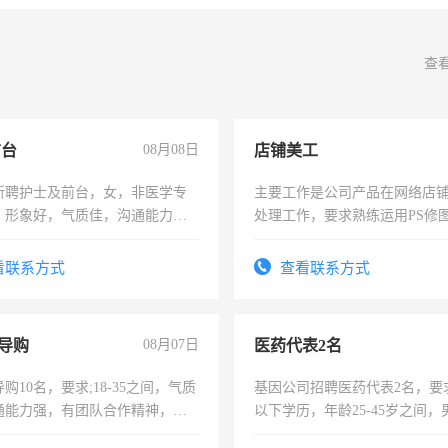
查
前台
08月08日
店铺美工
所聘护士及前台，女，非医学专
主要工作是公司产品在网络店
，形象好，气质佳，沟通能力
处理工作，要求熟练运用PS修图
试，周日休息。
作时间每天8小时，待遇优厚。
看联系方式
查看联系方式
导购
08月07日
医药代表2名
购10名，要求;18-35之间，气质
基因公司招聘医药代表2名，要
通能力强，有团队合作精神，有
以下学历，年龄25-45岁之间，
，有工作经验者优先！
可，需要具有营销经验，从事